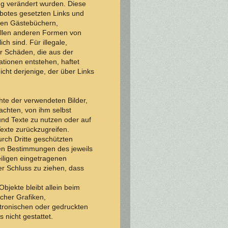
ung verändert wurden. Diese
gebotes gesetzten Links und
eten Gästebüchern,
 allen anderen Formen von
ch sind. Für illegale,
ür Schäden, die aus der
tionen entstehen, haftet
icht derjenige, der über Links
chte der verwendeten Bilder,
chten, von ihm selbst
und Texte zu nutzen oder auf
exte zurückzugreifen.
urch Dritte geschützten
en Bestimmungen des jeweils
iligen eingetragenen
er Schluss zu ziehen, dass
Objekte bleibt allein beim
lcher Grafiken,
tronischen oder gedruckten
 nicht gestattet.