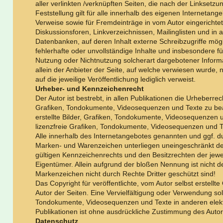
aller verlinkten /verknüpften Seiten, die nach der Linksetz
Feststellung gilt für alle innerhalb des eigenen Internetan
Verweise sowie für Fremdeinträge in vom Autor eingericht
Diskussionsforen, Linkverzeichnissen, Mailinglisten und in
Datenbanken, auf deren Inhalt externe Schreibzugriffe mögli
fehlerhafte oder unvollständige Inhalte und insbesondere f
Nutzung oder Nichtnutzung solcherart dargebotener Informa
allein der Anbieter der Seite, auf welche verwiesen wurde, n
auf die jeweilige Veröffentlichung lediglich verweist.
Urheber- und Kennzeichenrecht
Der Autor ist bestrebt, in allen Publikationen die Urheberre
Grafiken, Tondokumente, Videosequenzen und Texte zu bea
erstellte Bilder, Grafiken, Tondokumente, Videosequenzen 
lizenzfreie Grafiken, Tondokumente, Videosequenzen und T
Alle innerhalb des Internetangebotes genannten und ggf. d
Marken- und Warenzeichen unterliegen uneingeschränkt d
gültigen Kennzeichenrechts und den Besitzrechten der jewe
Eigentümer. Allein aufgrund der bloßen Nennung ist nicht d
Markenzeichen nicht durch Rechte Dritter geschützt sind!
Das Copyright für veröffentlichte, vom Autor selbst erstellte 
Autor der Seiten. Eine Vervielfältigung oder Verwendung so
Tondokumente, Videosequenzen und Texte in anderen elek
Publikationen ist ohne ausdrückliche Zustimmung des Autors
Datenschutz